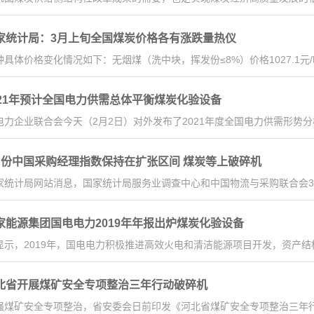
家统计局：3月上旬全国煤炭价格各有涨跌量热仪
具体价格变化情况如下：无烟煤（洗中块，挥发份≤8%）价格1027.1元/吨
021年预计全国电力供需总体平衡煤炭化验设备
电力企业联合会今天（2月2日）对外发布了2021年度全国电力供需形势分
月份中国采购经理指数保持在扩张区间 煤炭等上破碎机
家统计局网站消息，国家统计局服务业调查中心和中国物流与采购联合会3
家能源集团国电电力2019年年报出炉煤炭化验设备
显示，2019年，国电电力积极推进高效火电和清洁能源项目开发，资产结
北省开展煤矿安全专项整治三年行动破碎机
强煤矿安全专项整治，省安委会日前印发《河北省煤矿安全专项整治三年行动实