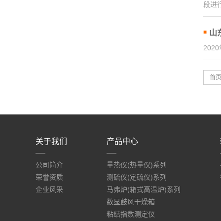
段进
山
20
首
关于我们
产品中心
公司简介
量热仪(热量仪)系列
荣誉资质
测硫仪(定硫仪)系列
企业风采
马弗炉(箱式高温炉)系列
数显鼓风干燥箱
粘结指数测定仪