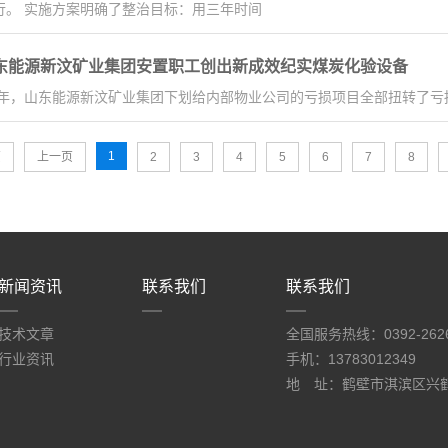
行。 实施方案明确了整治目标：用三年时间
东能源新汶矿业集团安置职工创出新成效纪实煤炭化验设备
20年，山东能源新汶矿业集团下划给内部物业公司的亏损项目全部扭转了亏
1
页
上一页
2
3
4
5
6
7
8
新闻资讯
联系我们
联系我们
技术文章
全国服务热线：0392-26269
行业资讯
手机：13783012349
地 址：鹤壁市淇滨区兴