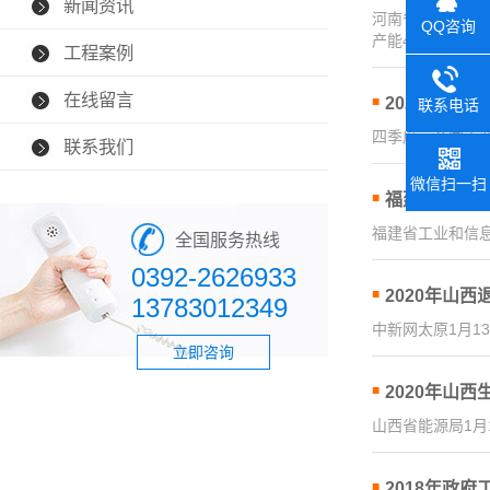
新闻资讯
河南省人民政府日
QQ咨询
产能486万吨/
工程案例
在线留言
2020年煤炭
联系电话
四季度，全国工业
0392-26
联系我们
微信扫一扫
福建更新公告
福建省工业和信息
全国服务热线
0392-2626933
2020年山西
13783012349
中新网太原1月13
立即咨询
2020年山西
山西省能源局1月
2018年政