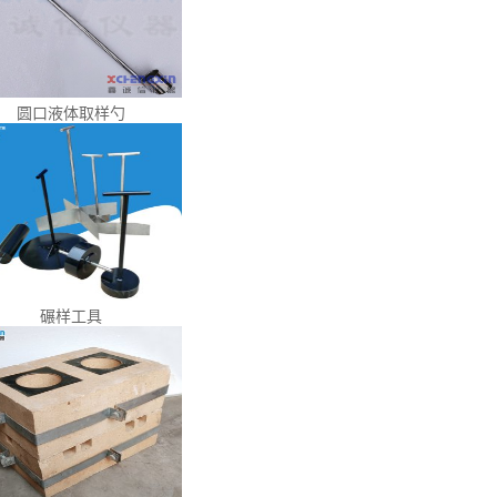
圆口液体取样勺
碾样工具