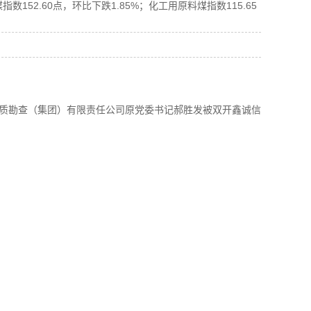
数152.60点，环比下跌1.85%；化工用原料煤指数115.65
质勘查（集团）有限责任公司原党委书记郝胜发被双开鑫诚信