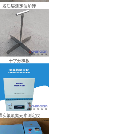
胶质层测定仪炉砖
十字分样板
煤炭氟氯氮元素测定仪