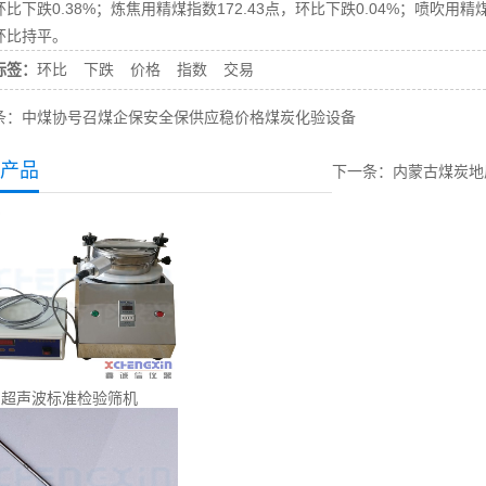
比下跌0.38%；炼焦用精煤指数172.43点，环比下跌0.04%；喷吹用精煤指
环比持平。
标签：
环比
下跌
价格
指数
交易
条：
中煤协号召煤企保安全保供应稳价格煤炭化验设备
产品
下一条：
内蒙古煤炭地
超声波标准检验筛机