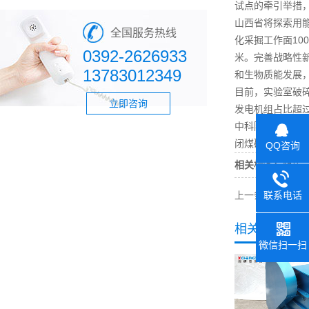
试点的牵引举措
山西省将探索用
全国服务热线
化采掘工作面10
0392-2626933
米。完善战略性新
13783012349
和生物质能发展
目前，
实验室破
立即咨询
发电机组占比超
中科院山西煤化所
闭
煤矿
75座，退
QQ咨询
相关标签：
煤矿
联系电话
上一条：
山东煤
0392-26
相关产品
微信扫一扫