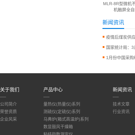
MLR-8R型微机
机触屏全自
新闻资讯
关于我们
产品中心
新闻资讯
公司简介
量热仪(热量仪)系列
技术文章
荣誉资质
测硫仪(定硫仪)系列
行业资讯
企业风采
马弗炉(箱式高温炉)系列
数显鼓风干燥箱
粘结指数测定仪